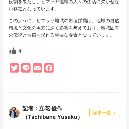
役割を果たし、ヒマラヤ地域の人々の生活に欠かせな
い存在となっています。
このように、ヒマラヤ地域の岩塩採掘は、地域の自然
環境と文化の両方に深く影響を与えており、地域固有
の伝統と習慣を形作る重要な要素となっています。
4
T
Li
E
F
wi
n
m
a
tt
e
ail
c
er
e
b
記者：立花 優作
o
記事一覧 ＞
（Tachibana Yusaku）
o