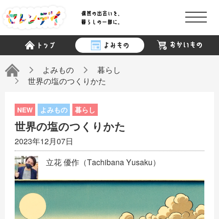
商品検索
読み物検索
よみもの
暮らし
世界の塩のつくりかた
よみもの
暮らし
世界の塩のつくりかた
2023年12月07日
「セレンデイ」について
立花 優作（Tachibana Yusaku）
スポンサー
記者一覧