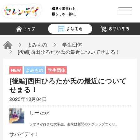
商品検索
読み物検索
よみもの
学生団体
[後編]西田ひろたか氏の最近についてせまる！
よみもの
学生団体
[後編]西田ひろたか氏の最近について
せまる！
「セレンデイ」について
2023年10月04日
しーたか
スポンサー
ラオスが好きな大学生。趣味は新聞のスクラップづくり。
サバイディ！
記者一覧