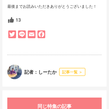
最後までお読みいただきありがとうございました！
13
T
Li
E
F
wi
n
m
a
tt
e
ail
c
er
e
b
o
記者：しーたか
記事一覧 ＞
o
k
同じ特集の記事