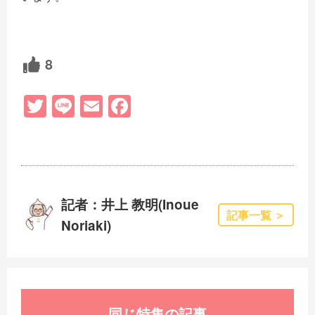
8
T
Li
E
F
wi
n
m
a
tt
e
ail
c
er
e
b
記者：井上 教明(Inoue
o
記事一覧 ＞
Noriaki)
o
k
同じ特集の記事