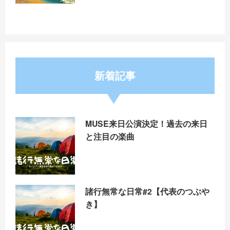
新着記事
MUSE来日公演決定！過去の来日
と注目の楽曲
諸行無常な日常#2【代表のつぶや
き】