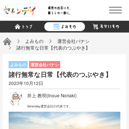
商品検索
読み物検索
よみもの
運営会社バナシ
諸行無常な日常【代表のつぶやき】
よみもの
運営会社バナシ
諸行無常な日常【代表のつぶやき】
2023年10月12日
「セレンデイ」について
井上 教明(Inoue Noriaki)
スポンサー
Serenday運営会社の代表です。
記者一覧