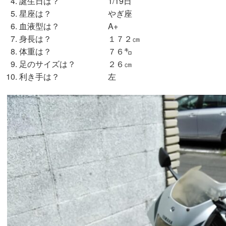
誕生日は？ 1/19日
星座は？ やぎ座
血液型は？ A+
身長は？ １７２㎝
体重は？ ７６㌔
足のサイズは？ ２６㎝
利き手は？ 左