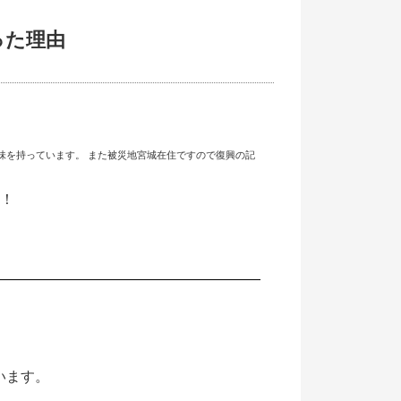
った理由
味を持っています。 また被災地宮城在住ですので復興の記
す！
います。